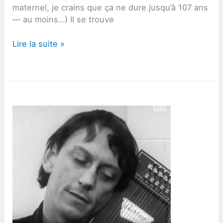
maternel, je crains que ça ne dure jusqu’à 107 ans
— au moins…) Il se trouve
Une
Lire la suite »
sorcière
et
plein
d’amour