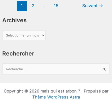
1
2
…
15
Suivant
→
Archives
A
r
c
Rechercher
h
i
v
R
e
e
s
c
h
Copyright © 2026 mais qui est arbon ? | Propulsé par
e
Thème WordPress Astra
r
c
h