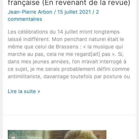
française (En revenant de la revue)
Jean-Pierre Arbon
/
15 juillet 2021
/
2
commentaires
Les célébrations du 14 juillet m’ont longtemps
laissé indifférent. Mon penchant naturel était le
même que celui de Brassens : « la musique qui
marche au pas, cela ne me regard[ait] pas ». Si,
dans mes jeunes années, l’on m’avait interrogé à
ce sujet, je me serais probablement défini comme
antimilitariste, davantage toutefois par posture ou
Voir
Lire la suite »
et
complimenter
l’armée
française
(En
revenant