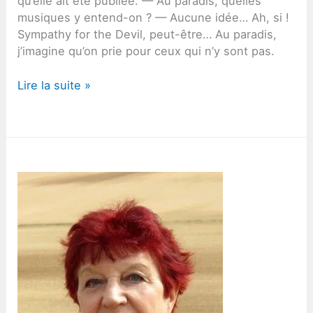
qu’elle ait été publiée. — Au paradis, quelles
musiques y entend-on ? — Aucune idée… Ah, si !
Sympathy for the Devil, peut-être… Au paradis,
j’imagine qu’on prie pour ceux qui n’y sont pas.
Sympathy
Lire la suite »
pour
les
absents