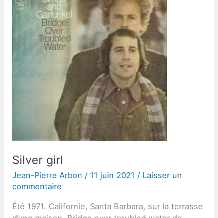
de
la
revue)
Silver girl
Jean-Pierre Arbon
/
11 juin 2021
/
Laisser un
commentaire
Été 1971. Californie, Santa Barbara, sur la terrasse
d’une maison. Bridge over troubled water de