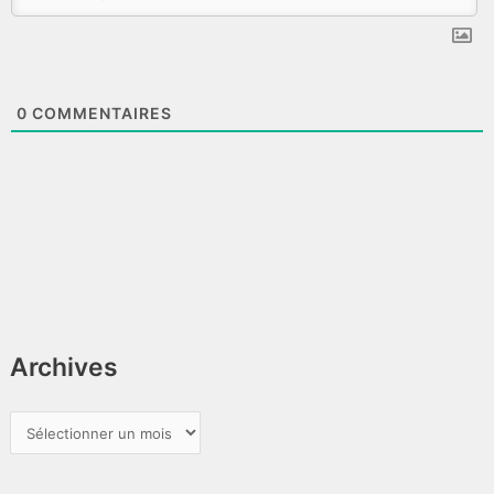
0
COMMENTAIRES
Archives
A
r
c