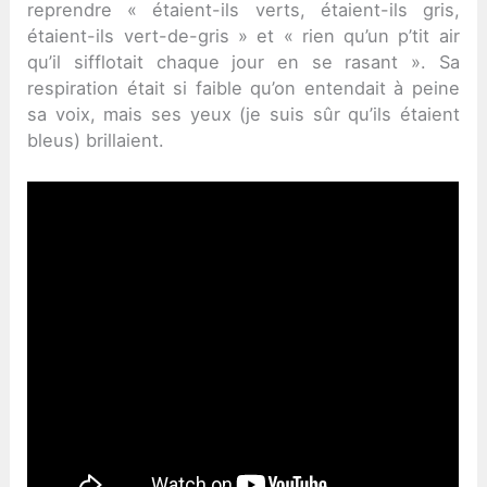
reprendre « étaient-ils verts, étaient-ils gris,
étaient-ils vert-de-gris » et « rien qu’un p’tit air
qu’il sifflotait chaque jour en se rasant ». Sa
respiration était si faible qu’on entendait à peine
sa voix, mais ses yeux (je suis sûr qu’ils étaient
bleus) brillaient.