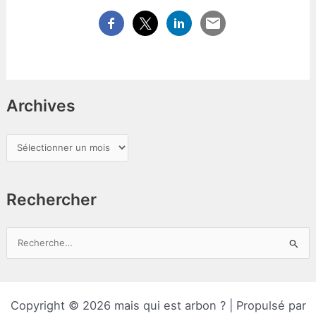
Archives
A
r
c
Rechercher
h
i
v
R
e
e
s
c
h
Copyright © 2026 mais qui est arbon ? | Propulsé par
e