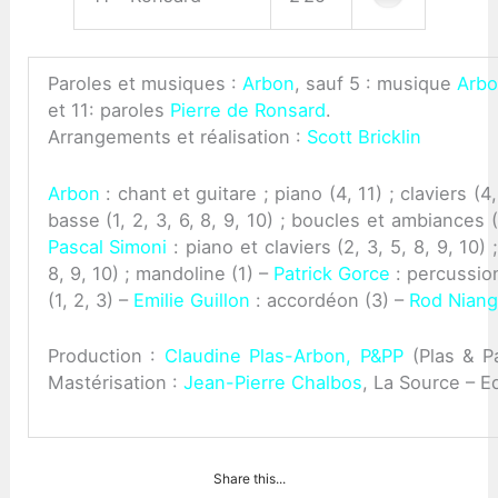
Paroles et musiques :
Arbon
, sauf 5 : musique
Arb
et 11: paroles
Pierre de Ronsard
.
Arrangements et réalisation :
Scott Bricklin
Arbon
: chant et guitare ; piano (4, 11) ; claviers (4,
basse (1, 2, 3, 6, 8, 9, 10) ; boucles et ambiances (1
Pascal Simoni
: piano et claviers (2, 3, 5, 8, 9, 10
8, 9, 10) ; mandoline (1) –
Patrick Gorce
: percussio
(1, 2, 3) –
Emilie Guillon
: accordéon (3) –
Rod Niang
Production :
Claudine Plas-Arbon,
P&PP
(Plas & P
Mastérisation :
Jean-Pierre Chalbos
, La Source – Ed
Share this...