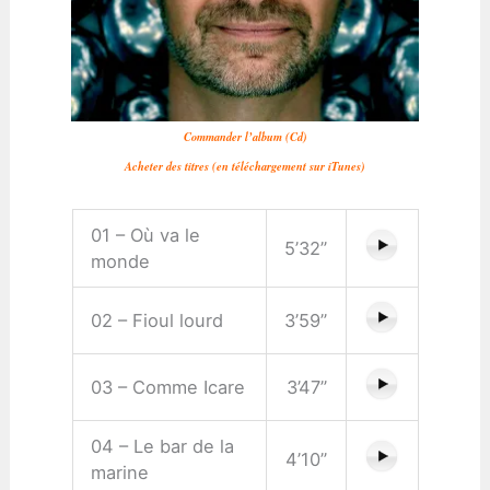
Commander l’album (Cd)
Acheter des titres (en téléchargement sur iTunes)
01 – Où va le
5’32”
monde
02 – Fioul lourd
3’59”
03 – Comme Icare
3’47”
04 – Le bar de la
4’10”
marine