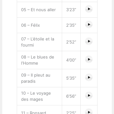
05 – Et nous aller
3’23”
06 – Félix
2’35”
07 – L’étoile et la
2’52”
fourmi
08 – Le blues de
4’00”
l’Homme
09 – Il pleut au
5’35”
paradis
10 – Le voyage
6’56”
des mages
11 – Ronsard
2’25”