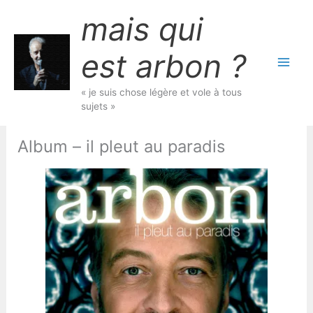
Aller
mais qui
au
contenu
est arbon ?
« je suis chose légère et vole à tous
sujets »
Album – il pleut au paradis