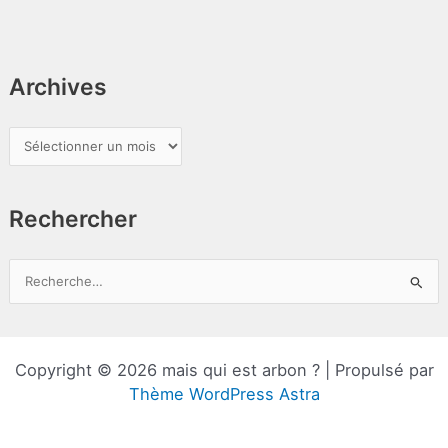
Archives
A
r
c
Rechercher
h
i
v
R
e
e
s
c
h
Copyright © 2026 mais qui est arbon ? | Propulsé par
e
Thème WordPress Astra
r
c