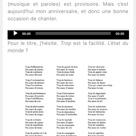
(musique et paroles) est provisoire. Mais c’est
aujourd’hui mon anniversaire, et donc une bonne
occasion de chanter.
Audio
00:00
00:00
Player
Pour le titre, j’hésite.
Trop
est la facilité.
L’état du
monde
?