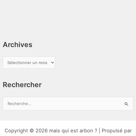
Archives
A
r
c
Rechercher
h
i
v
R
e
e
s
c
h
Copyright © 2026 mais qui est arbon ? | Propulsé par
e