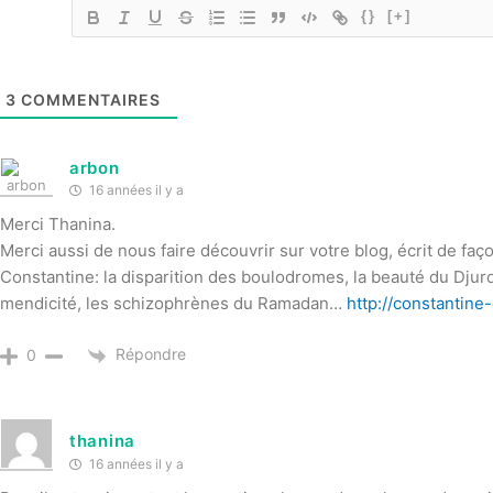
{}
[+]
3
COMMENTAIRES
arbon
16 années il y a
Merci Thanina.
Merci aussi de nous faire découvrir sur votre blog, écrit de façon
Constantine: la disparition des boulodromes, la beauté du Djurd
mendicité, les schizophrènes du Ramadan…
http://constantine
Répondre
0
thanina
16 années il y a