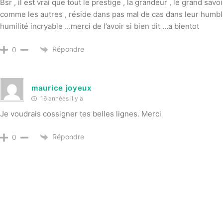
Bsr , il est vrai que tout le prestige , la grandeur , le grand sa
comme les autres , réside dans pas mal de cas dans leur humb
humilité incryable …merci de l’avoir si bien dit …a bientot
Répondre
0
maurice joyeux
16 années il y a
Je voudrais cossigner tes belles lignes. Merci
Répondre
0