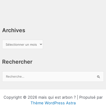
Archives
A
r
c
Rechercher
h
i
v
R
e
e
s
c
h
Copyright © 2026 mais qui est arbon ? | Propulsé par
e
Thème WordPress Astra
r