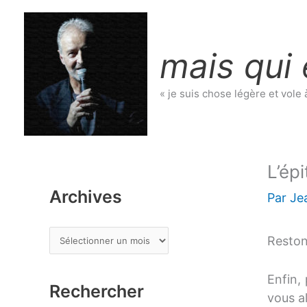
Aller
au
contenu
mais qui 
« je suis chose légère et vole 
L’ép
Archives
Par
Je
A
Reston
r
c
Enfin, 
Rechercher
h
vous a
i