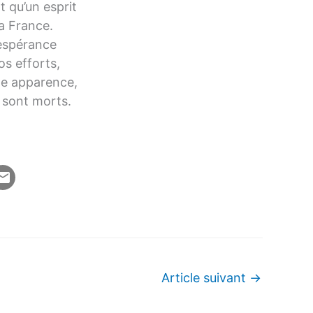
t qu’un esprit
la France.
d’espérance
os efforts,
te apparence,
e sont morts.
Article suivant
→