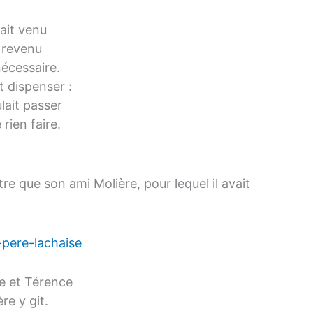
tait venu
 revenu
nécessaire.
t dispenser :
ulait passer
 rien faire.
re que son ami Molière, pour lequel il avait
e et Térence
re y git.