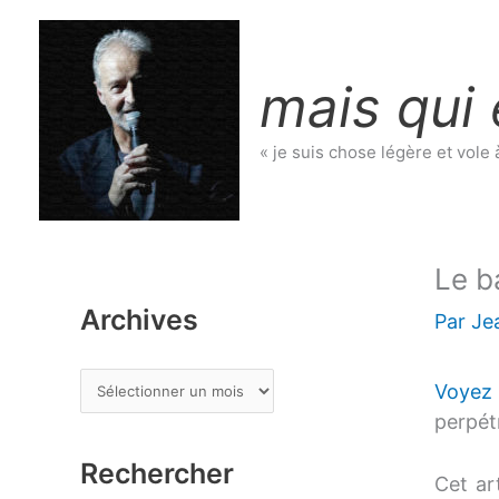
Aller
au
contenu
mais qui 
« je suis chose légère et vole 
Le b
Archives
Par
Je
A
Voyez
r
perpét
c
Rechercher
h
Cet art
i