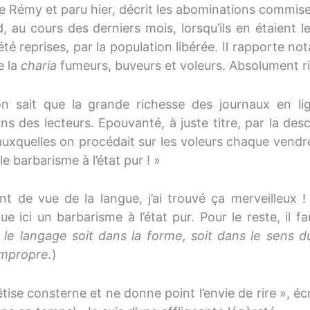
pe Rémy et paru hier, décrit les abominations commises
d, au cours des derniers mois, lorsqu’ils en étaient l
été reprises, par la population libérée. Il rapporte 
e la
charia
fumeurs, buveurs et voleurs. Absolument rien
n sait que la grande richesse des journaux en l
ons des lecteurs. Epouvanté, à juste titre, par la de
auxquelles on procédait sur les voleurs chaque vendred
 le barbarisme à l’état pur ! »
nt de vue de la langue, j’ai trouvé ça merveilleux 
ue ici un barbarisme à l’état pur. Pour le reste, il f
 le langage soit dans la forme, soit dans le sens 
impropre.
)
tise consterne et ne donne point l’envie de rire », éc