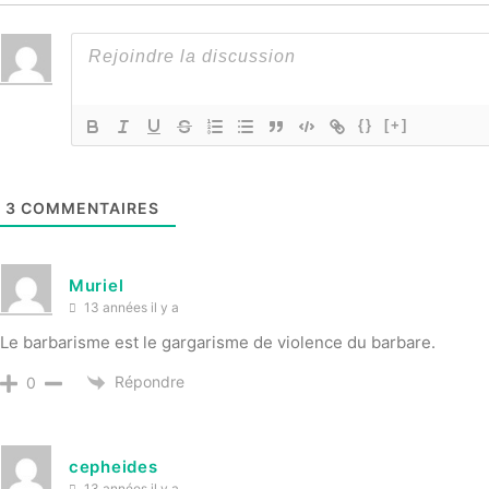
{}
[+]
3
COMMENTAIRES
Muriel
13 années il y a
Le barbarisme est le gargarisme de violence du barbare.
Répondre
0
cepheides
13 années il y a