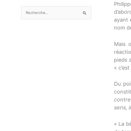
Philip
v
R
d’abor
e
e
ayant 
s
c
nom d
h
e
Mais o
r
réacti
c
pieds 
h
« c’est
e
r
Du poi
constit
:
contre
sens, 
« La bê