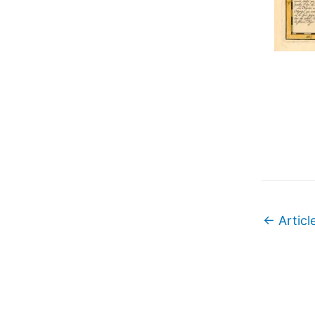
←
Articl