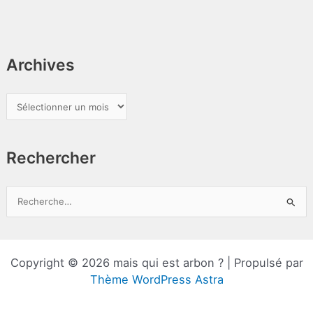
Archives
A
r
c
Rechercher
h
i
v
R
e
e
s
c
h
Copyright © 2026 mais qui est arbon ? | Propulsé par
e
Thème WordPress Astra
r
c