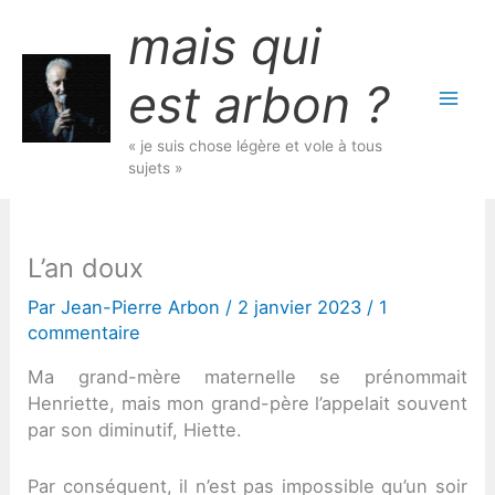
Aller
mais qui
au
contenu
est arbon ?
« je suis chose légère et vole à tous
sujets »
L’an doux
Par
Jean-Pierre Arbon
/
2 janvier 2023
/
1
commentaire
Ma grand-mère maternelle se prénommait
Henriette, mais mon grand-père l’appelait souvent
par son diminutif, Hiette.
Par conséquent, il n’est pas impossible qu’un soir