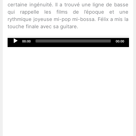
certaine ingénuité. Il a trouvé une ligne de basse
qui rappelle les films de l’époque et une
rythmique joyeuse mi-pop mi-bossa. Félix a mis la
touche finale avec sa guitare.
Audio
00:00
00:00
Player