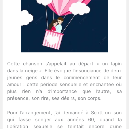
Cette chanson s’appelait au départ « un lapin
dans la neige ». Elle évoque l’insouciance de deux
jeunes gens dans le commencement de leur
amour : cette période sensuelle et enchantée où
plus rien n’a d’importance que l’autre, sa
présence, son rire, ses désirs, son corps.
Pour l’arrangement, j’ai demandé à Scott un son
qui fasse songer aux années 60, quand la
libération sexuelle se teintait encore d’une