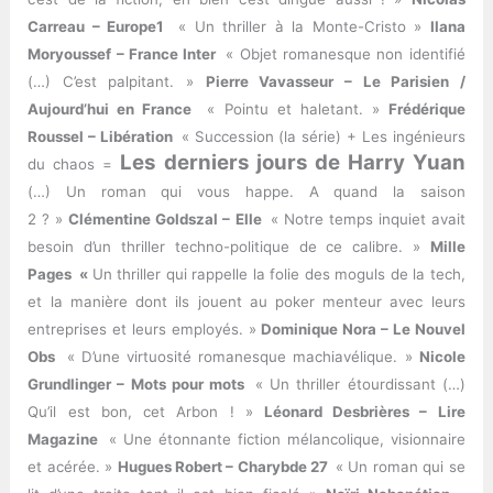
Carreau – Europe1
« Un thriller à la Monte-Cristo »
Ilana
Moryoussef – France Inter
« Objet romanesque non identifié
(…) C’est palpitant. »
Pierre Vavasseur – Le Parisien /
Aujourd’hui en France
« Pointu et haletant. »
Frédérique
Roussel – Libération
« Succession (la série) + Les ingénieurs
Les derniers jours de Harry Yuan
du chaos =
(…) Un roman qui vous happe. A quand la saison
2 ? »
Clémentine Goldszal – Elle
« Notre temps inquiet avait
besoin d’un thriller techno-politique de ce calibre. »
Mille
Pages «
Un thriller qui rappelle la folie des moguls de la tech,
et la manière dont ils jouent au poker menteur avec leurs
entreprises et leurs employés. »
Dominique Nora – Le Nouvel
Obs
« D’une virtuosité romanesque machiavélique. »
Nicole
Grundlinger – Mots pour mots
« Un thriller étourdissant (…)
Qu’il est bon, cet Arbon ! »
Léonard Desbrières – Lire
Magazine
« Une étonnante fiction mélancolique, visionnaire
et acérée. »
Hugues Robert – Charybde 27
« Un roman qui se