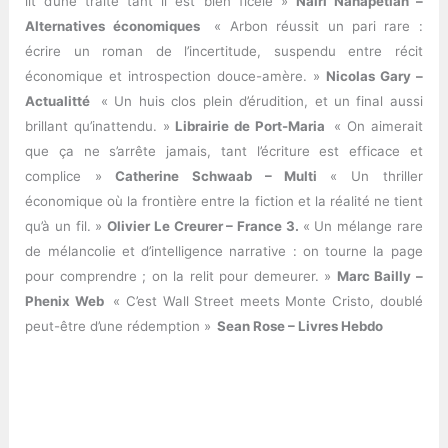
lit d’une traite tant il est bien ficelé »
Naïri Nahapétian –
Alternatives économiques
« Arbon réussit un pari rare :
écrire un roman de l’incertitude, suspendu entre récit
économique et introspection douce-amère. »
Nicolas Gary –
Actualitté
« Un huis clos plein d’érudition, et un final aussi
brillant qu’inattendu. »
Librairie de Port-Maria
« On aimerait
que ça ne s’arrête jamais, tant l’écriture est efficace et
complice »
Catherine Schwaab – Multi
« Un thriller
économique où la frontière entre la fiction et la réalité ne tient
qu’à un fil. »
Olivier Le Creurer – France 3.
« Un mélange rare
de mélancolie et d’intelligence narrative : on tourne la page
pour comprendre ; on la relit pour demeurer. »
Marc Bailly –
Phenix Web
« C’est Wall Street meets Monte Cristo, doublé
peut-être d’une rédemption »
Sean Rose – Livres Hebdo