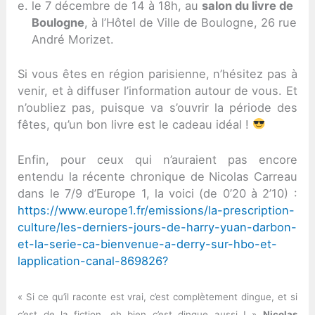
le 7 décembre de 14 à 18h, au
salon du livre de
Boulogne
, à l’Hôtel de Ville de Boulogne, 26 rue
André Morizet.
Si vous êtes en région parisienne, n’hésitez pas à
venir, et à diffuser l’information autour de vous. Et
n’oubliez pas, puisque va s’ouvrir la période des
fêtes, qu’un bon livre est le cadeau idéal !
Enfin, pour ceux qui n’auraient pas encore
entendu la récente chronique de Nicolas Carreau
dans le 7/9 d’Europe 1, la voici (de 0’20 à 2’10) :
https://www.europe1.fr/emissions/la-prescription-
culture/les-derniers-jours-de-harry-yuan-darbon-
et-la-serie-ca-bienvenue-a-derry-sur-hbo-et-
lapplication-canal-869826?
« Si ce qu’il raconte est vrai, c’est complètement dingue, et si
c’est de la fiction, eh bien c’est dingue aussi ! »
Nicolas