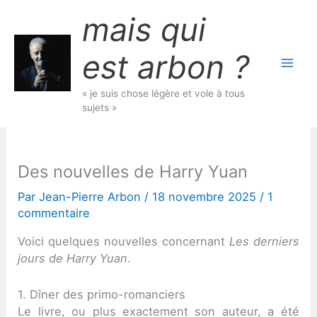
Aller
mais qui
au
contenu
est arbon ?
« je suis chose légère et vole à tous
sujets »
Des nouvelles de Harry Yuan
Par
Jean-Pierre Arbon
/
18 novembre 2025
/
1
commentaire
Voici quelques nouvelles concernant
Les derniers
jours de Harry Yuan
.
1. Dîner des primo-romanciers
Le livre, ou plus exactement son auteur, a été