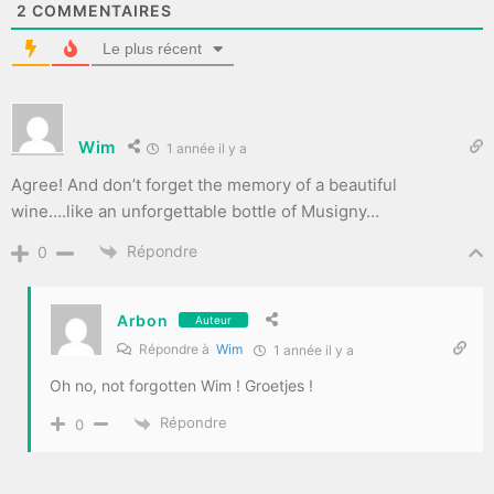
2
COMMENTAIRES
Le plus récent
Wim
1 année il y a
Agree! And don’t forget the memory of a beautiful
wine….like an unforgettable bottle of Musigny…
Répondre
0
Arbon
Auteur
Répondre à
Wim
1 année il y a
Oh no, not forgotten Wim ! Groetjes !
Répondre
0