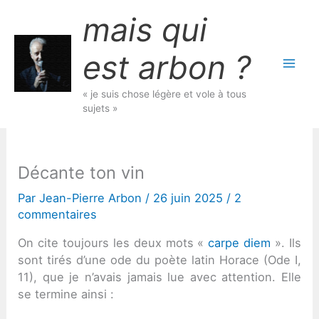
Aller
mais qui
au
contenu
est arbon ?
« je suis chose légère et vole à tous
sujets »
Décante ton vin
Par
Jean-Pierre Arbon
/
26 juin 2025
/
2
commentaires
On cite toujours les deux mots «
carpe diem
». Ils
sont tirés d’une ode du poète latin Horace (Ode I,
11), que je n’avais jamais lue avec attention. Elle
se termine ainsi :