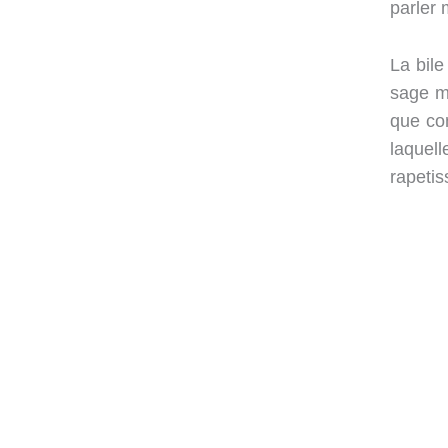
parler
La bile
sage m
que con
laquell
rapeti