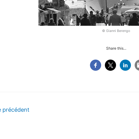
© Gianni Berengo
Share this...
e précédent