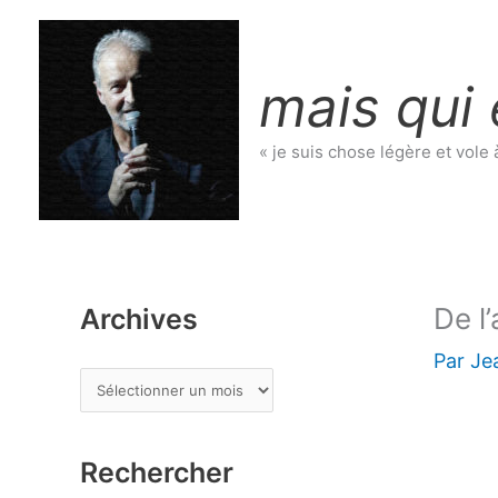
Aller
au
contenu
mais qui 
« je suis chose légère et vole 
De l’
Archives
Par
Je
A
r
c
Rechercher
h
i