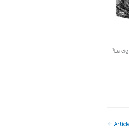
1
La cig
←
Articl