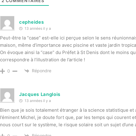
2
COMMENTAIRES
cepheides
13 années il y a
Peut-être la “case” est-elle ici perçue selon le sens réunionnais
maison, même d’importance avec piscine et vaste jardin tropical
On évoque ainsi la “case” du Préfet à St Denis dont le moins que 
correspondre à l’illustration de l’article !
Répondre
0
Jacques Langlois
13 années il y a
Bien que je sois totalement étranger à la science statistique et 
l’éminent Michel, je doute fort que, par les temps qui courent e
nous court sur le système, le risque solaire soit un sujet d’une 
Répondre
0