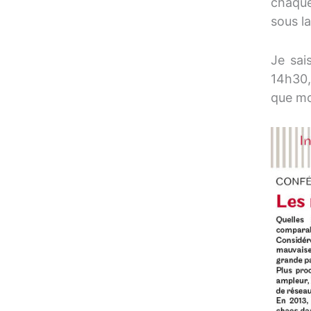
chaque
sous l
Je sai
14h30,
que moi