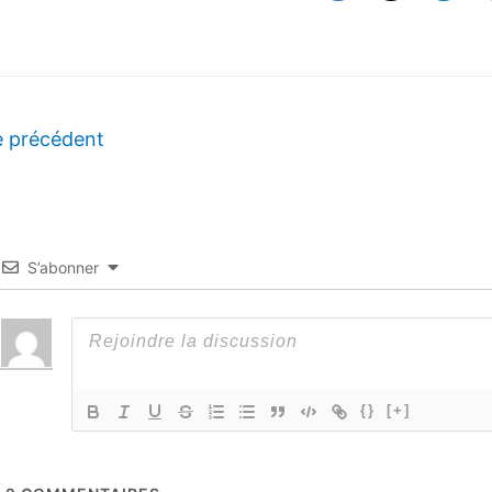
e précédent
S’abonner
{}
[+]