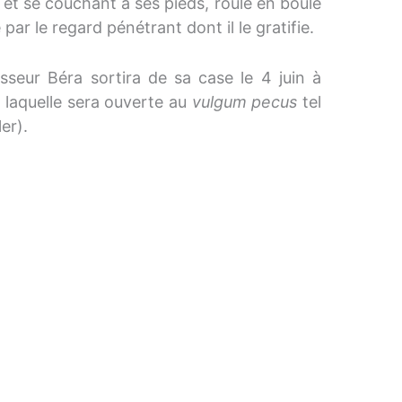
et se couchant à ses pieds, roulé en boule
ar le regard pénétrant dont il le gratifie.
esseur Béra sortira de sa case le 4 juin à
 laquelle sera ouverte au
vulgum pecus
tel
er).