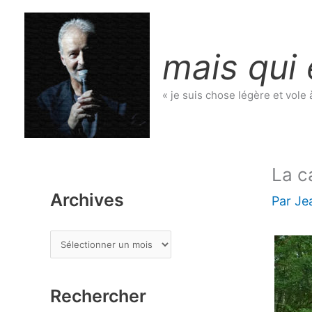
Aller
au
contenu
mais qui 
« je suis chose légère et vole 
La c
Archives
Par
Je
A
r
c
Rechercher
h
i