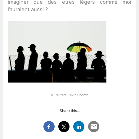
imaginer que des êtres légers comme moi
l’auraient aussi ?
© Reuters Kevin Coomb
Share this...