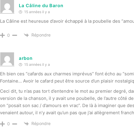
La Câline du Baron
15 années il y a
La Câline est heureuse d’avoir échappé à la poubelle des “amour
Répondre
0
arbon
15 années il y a
Eh bien ces “cafards aux charmes imprévus” font écho au “somb
Fontaine… Avoir le cafard peut être source d’un plaisir nostalgi
Ceci dit, tu n’as pas tort d’entendre le mot au premier degré, 
version de la chanson, il y avait une poubelle, de l’autre côté de
on “posait son sac / d’amours en vrac”. De là à imaginer que des 
venaient autour, il n’y avait qu’un pas que j’ai allègrement franch
Répondre
0