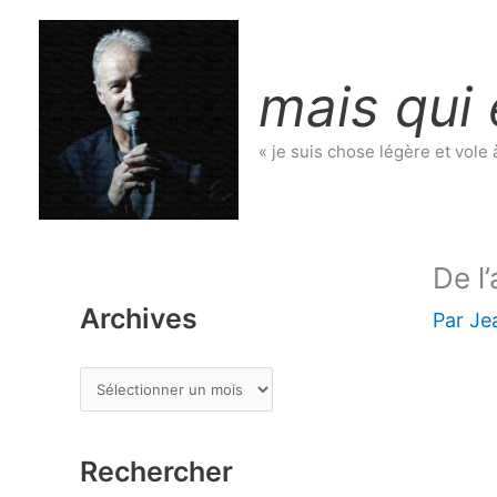
Aller
au
contenu
mais qui 
« je suis chose légère et vole 
De l’
Archives
Par
Je
A
r
c
Rechercher
h
i