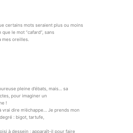
que certains mots seraient plus ou moins
en que le mot “cafard”, sans
 mes oreilles.
moureuse pleine d’ébats, mais… sa
ectes, pour imaginer un
me !
e à vrai dire m’échappe… Je prends mon
egré : bigot, tartufe,
isi à dessein ; apparaît-il pour faire