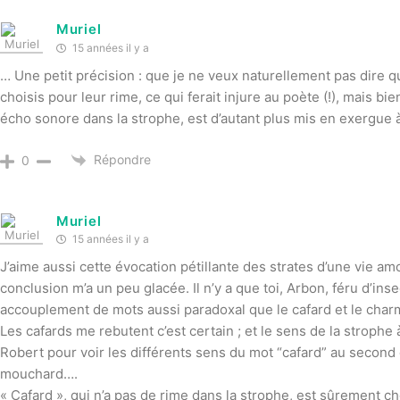
Muriel
15 années il y a
… Une petit précision : que je ne veux naturellement pas dire 
choisis pour leur rime, ce qui ferait injure au poète (!), mais bi
écho sonore dans la strophe, est d’autant plus mis en exergue à
Répondre
0
Muriel
15 années il y a
J’aime aussi cette évocation pétillante des strates d’une vie a
conclusion m’a un peu glacée. Il n’y a que toi, Arbon, féru d’ins
accouplement de mots aussi paradoxal que le cafard et le char
Les cafards me rebutent c’est certain ; et le sens de la stroph
Robert pour voir les différents sens du mot “cafard” au second d
mouchard….
« Cafard », qui n’a pas de rime dans la strophe, est sûrement cho