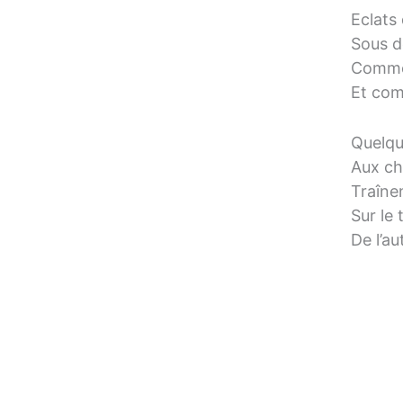
Eclats 
Sous d
Comme
Et com
Quelqu
Aux ch
Traînen
Sur le 
De l’au