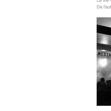
La vie 
De l’au