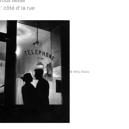
vous laisse
t’ côté d’ la rue
© Willy Ronis