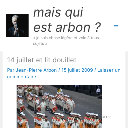
Aller
mais qui
au
contenu
est arbon ?
« je suis chose légère et vole à tous
sujets »
14 juillet et lit douillet
Par
Jean-Pierre Arbon
/
15 juillet 2009
/
Laisser un
commentaire
© Eric