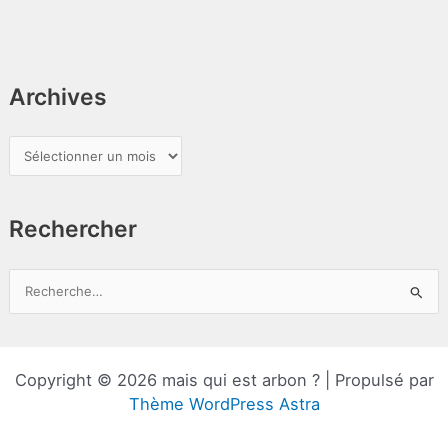
Archives
A
r
c
Rechercher
h
i
v
R
e
e
s
c
h
Copyright © 2026 mais qui est arbon ? | Propulsé par
e
Thème WordPress Astra
r
c