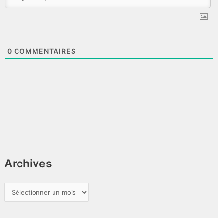
0
COMMENTAIRES
Archives
A
r
c