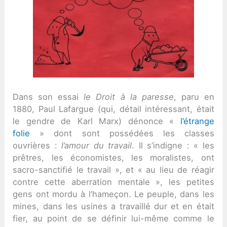
Dans son essai
le Droit à la paresse
, paru en
1880, Paul Lafargue (qui, détail intéressant, était
le gendre de Karl Marx) dénonce «
l’étrange
folie
» dont sont possédées les classes
ouvrières :
l’amour du travail
. Il s’indigne : « les
prêtres, les économistes, les moralistes, ont
sacro-sanctifié le travail », et « au lieu de réagir
contre cette aberration mentale », les petites
gens ont mordu à l’hameçon. Le peuple, dans les
mines, dans les usines a travaillé dur et en était
fier, au point de se définir lui-même comme le