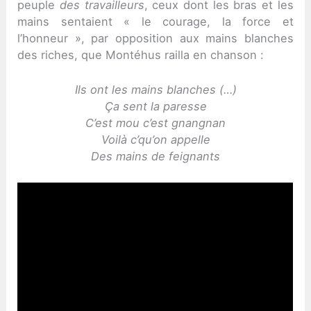
peuple
des travailleurs
, ceux dont les bras et les
mains sentaient « le courage, la force et
l’honneur », par opposition aux mains blanches
des riches, que Montéhus railla en chanson :
Ils ont les mains blanches (…)
Ça sent la paresse
C’est mou c’est gnangnan
Voilà c’qu’on appelle
Des mains de feignants