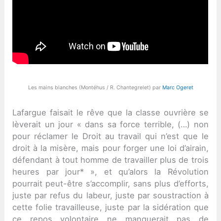
Les mains blanches (Montéhus / R. Chantegrelet) par
Marc Ogeret
Lafargue faisait le rêve que la classe ouvrière se
lèverait un jour « dans sa force terrible, (…) non
pour réclamer le Droit au travail qui n’est que le
droit à la misère, mais pour forger une loi d’airain,
défendant à tout homme de travailler plus de trois
heures par jour* », et qu’alors la Révolution
pourrait peut-être s’accomplir, sans plus d’efforts,
juste par refus du labeur, juste par soustraction à
cette folie travailleuse, juste par la sidération que
ce repos volontaire ne manquerait pas de