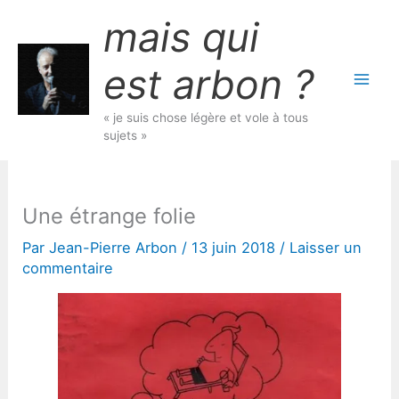
Aller
mais qui
au
contenu
est arbon ?
« je suis chose légère et vole à tous
sujets »
Une étrange folie
Par
Jean-Pierre Arbon
/
13 juin 2018
/
Laisser un
commentaire