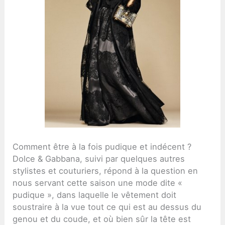
Comment être à la fois pudique et indécent ?
Dolce & Gabbana, suivi par quelques autres
stylistes et couturiers, répond à la question en
nous servant cette saison une mode dite «
pudique », dans laquelle le vêtement doit
soustraire à la vue tout ce qui est au dessus du
genou et du coude, et où bien sûr la tête est