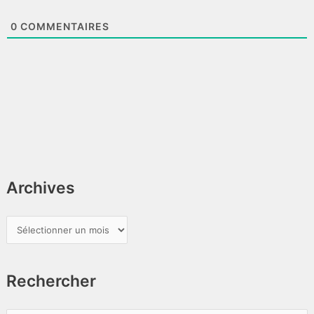
0
COMMENTAIRES
Archives
A
r
c
Rechercher
h
i