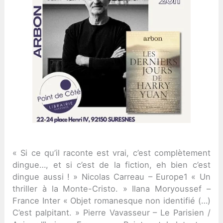
« Si ce qu’il raconte est vrai, c’est complètement
dingue…, et si c’est de la fiction, eh bien c’est
dingue aussi ! » Nicolas Carreau – Europe1 « Un
thriller à la Monte-Cristo. » Ilana Moryoussef –
France Inter « Objet romanesque non identifié (…)
C’est palpitant. » Pierre Vavasseur – Le Parisien /