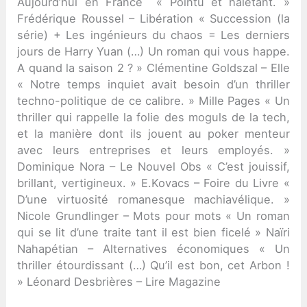
Aujourd’hui en France « Pointu et haletant. »
Frédérique Roussel – Libération « Succession (la
série) + Les ingénieurs du chaos = Les derniers
jours de Harry Yuan (…) Un roman qui vous happe.
A quand la saison 2 ? » Clémentine Goldszal – Elle
« Notre temps inquiet avait besoin d’un thriller
techno-politique de ce calibre. » Mille Pages « Un
thriller qui rappelle la folie des moguls de la tech,
et la manière dont ils jouent au poker menteur
avec leurs entreprises et leurs employés. »
Dominique Nora – Le Nouvel Obs « C’est jouissif,
brillant, vertigineux. » E.Kovacs – Foire du Livre «
D’une virtuosité romanesque machiavélique. »
Nicole Grundlinger – Mots pour mots « Un roman
qui se lit d’une traite tant il est bien ficelé » Naïri
Nahapétian – Alternatives économiques « Un
thriller étourdissant (…) Qu’il est bon, cet Arbon !
» Léonard Desbrières – Lire Magazine