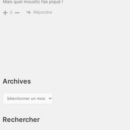
Mais quel moustic t’as piqué !
Répondre
0
Archives
A
r
c
Rechercher
h
i