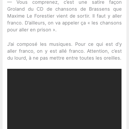
— Vous comprenez, c’est une satire façon
Groland du CD de chansons de Brassens que
Maxime Le Forestier vient de sortir. Il faut y aller
franco. D’ailleurs, on va appeler ça « les
chansons
pour aller en prison ».
J’ai composé les musiques. Pour ce qui est d’y
aller franco, on y est allé franco. Attention, c’est
du lourd, à ne pas mettre entre toutes les oreilles.