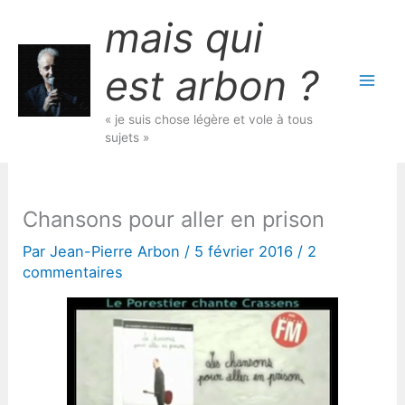
Aller
mais qui
au
contenu
est arbon ?
« je suis chose légère et vole à tous
sujets »
Chansons pour aller en prison
Par
Jean-Pierre Arbon
/
5 février 2016
/
2
commentaires