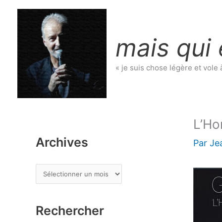
Aller
au
contenu
mais qui 
« je suis chose légère et vole 
L’Ho
Archives
Par
Je
A
r
c
Rechercher
h
i