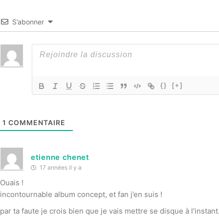
S’abonner
{}
[+]
1
COMMENTAIRE
etienne chenet
17 années il y a
Ouais !
incontournable album concept, et fan j’en suis !
par ta faute je crois bien que je vais mettre se disque à l’instant